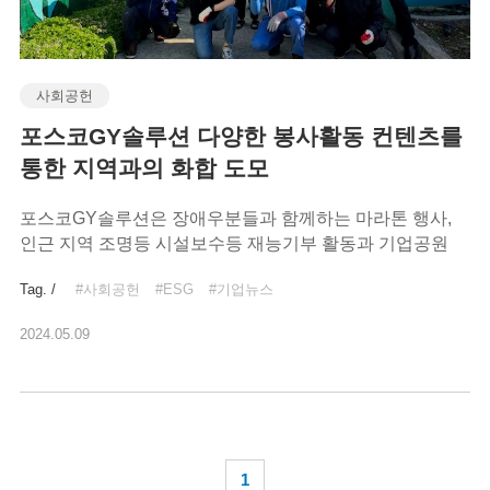
사회공헌
포스코GY솔루션 다양한 봉사활동 컨텐츠를
통한 지역과의 화합 도모
포스코GY솔루션은 장애우분들과 함께하는 마라톤 행사,
인근 지역 조명등 시설보수등 재능기부 활동과 기업공원
환경정화 활동으로 지역과 함께하는 다양한 봉사활동
Tag. /
#사회공헌
#ESG
#기업뉴스
컨텐츠를 펼쳤습니다.
2024.05.09
1