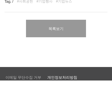
Tag. /
#사회공헌
#기업행사
#기업뉴스
목록보기
이메일 무단수집 거부
개인정보처리방침
내부정보관리규정
57812 전라남도 광양시 제철로 1800번지
TEL 061-797-9668
FAX 061-797-9501