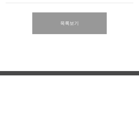
목록보기
이메일 무단수집 거부
개인정보처리방침
내부정보관리규정
57812 전라남도 광양시 제철로 1800번지
TEL 061-797-9668
FAX 061-797-9501
ⓒ POSCO GY-SOLUTION. ALL RIGHTS
RESERVED.